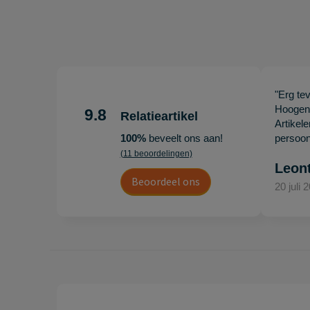
"Erg te
Hoogenb
9.8
Relatieartikel
Artikel
100%
beveelt ons aan!
persoonl
(11 beoordelingen)
Leon
Beoordeel ons
20 juli 