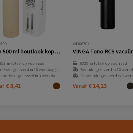
1500
V4300701
Vasa 500 ml houtlook koperen vacuum geïsoleerde fles
852
in totaal op voorraad
6329
in totaal op voorraad
edrukt geleverd in 10 werkdag(en)
Bedrukt geleverd in 10 werkdag
nbedrukt geleverd in 3 werkdag(en)
Onbedrukt geleverd in 3 werkdag
af
€ 8,41
Vanaf
€ 14,23