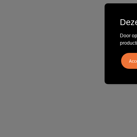
Deze
Door op
product