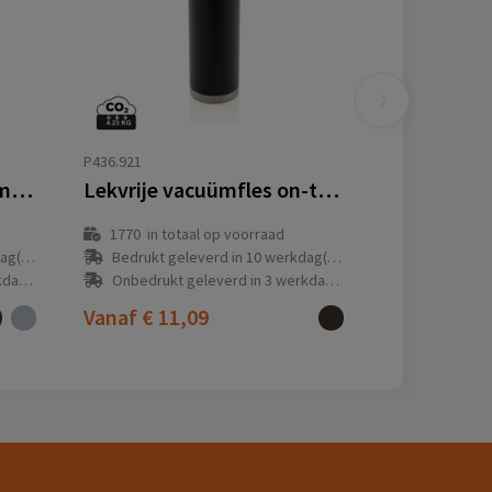
P436.921
VINGA Tono RCS vacuümfles met 2 bekers 750 ML
Lekvrije vacuümfles on-the-go met handvat
1770
in totaal op voorraad
(en)
Bedrukt geleverd in 10 werkdag(en)
(en)
Onbedrukt geleverd in 3 werkdag(en)
Vanaf
€ 11,09