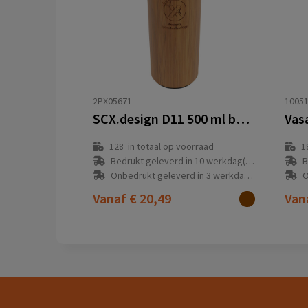
2PX05671
1005
SCX.design D11 500 ml bamboe smart fles
128
in totaal op voorraad
1
Bedrukt geleverd in 10 werkdag(en)
B
Onbedrukt geleverd in 3 werkdag(en)
O
Vanaf
€ 20,49
Van