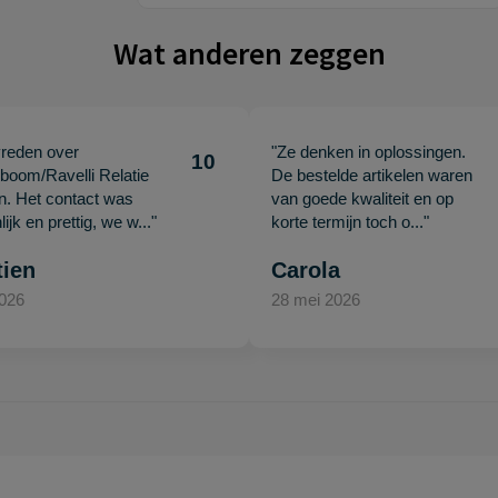
Wat anderen zeggen
vreden over
"Ze denken in oplossingen.
10
oom/Ravelli Relatie
De bestelde artikelen waren
en. Het contact was
van goede kwaliteit en op
ijk en prettig, we w..."
korte termijn toch o..."
tien
Carola
2026
28 mei 2026