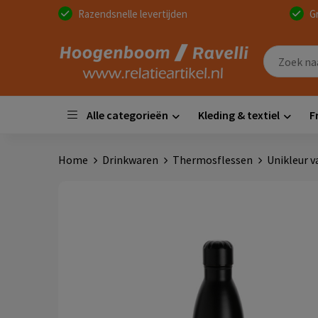
Razendsnelle levertijden
G
Alle categorieën
Kleding & textiel
F
Home
Drinkwaren
Thermosflessen
Unikleur v