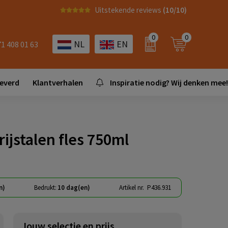
Uitstekende reviews
(10/10)
0
0
NL
EN
71 408 01 63
leverd
Klantverhalen
Inspiratie nodig? Wij denken mee!
ijstalen fles 750ml
n)
Bedrukt:
10 dag(en)
Artikel nr.
P436.931
Jouw selectie en prijs