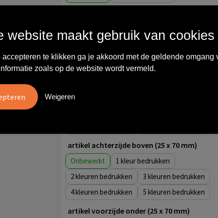
artikel achterzijde beneden (25 x 70 mm)
Onbewerkt
1
 website maakt gebruik van cookies
2
3
 accepteren te klikken ga je akkoord met de geldende omgang 
4
5
informatie zoals op de website wordt vermeld.
artikel achterzijde midden (25 x 70 mm)
Onbewerkt
1
Weigeren
2
3
4
5
artikel achterzijde boven (25 x 70 mm)
Onbewerkt
1
2
3
4
5
artikel voorzijde onder (25 x 70 mm)