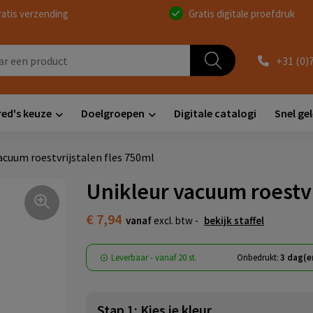
ratis verzending
Gratis digitale proefdruk
+31 (0)
red's keuze
Doelgroepen
Digitale catalogi
Snel ge
acuum roestvrijstalen fles 750ml
Unikleur vacuum roestvr
€ 7,94
vanaf
excl. btw -
bekijk staffel
Leverbaar
-
vanaf
20 st.
Onbedrukt:
3 dag(e
Stap 1: Kies je kleur