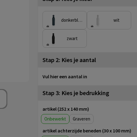
donkerblauw
wit
zwart
Stap 2: Kies je aantal
Vul hier een aantal in
Stap 3: Kies je bedrukking
artikel (252 x 140 mm)
Onbewerkt
Graveren
artikel achterzijde beneden (30 x 100 mm)