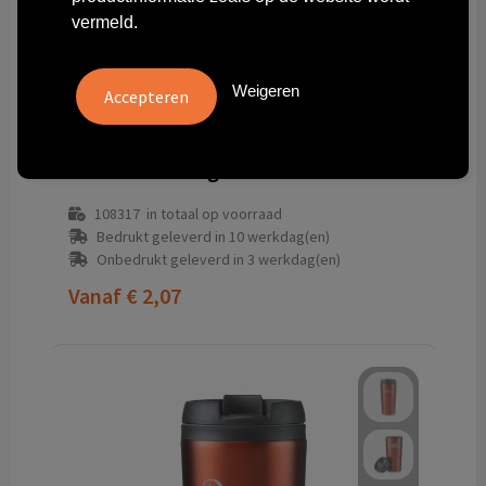
vermeld.
Weigeren
10031002
Elwood 410 ml geïsoleerde thermosbeker
108317
in totaal op voorraad
Bedrukt geleverd in 10 werkdag(en)
Onbedrukt geleverd in 3 werkdag(en)
Vanaf
€ 2,07