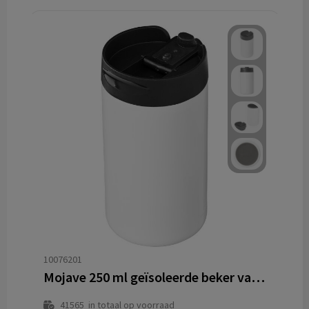
10076201
Mojave 250 ml geïsoleerde beker van RCS-gecertificeerd gerecycled roestvrij staal
41565
in totaal op voorraad