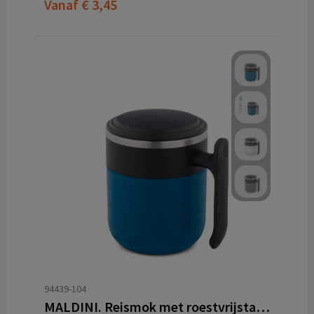
Vanaf
€ 3,45
94439-104
MALDINI. Reismok met roestvrijstalen binnenwand en matte afwerking, 400 mL