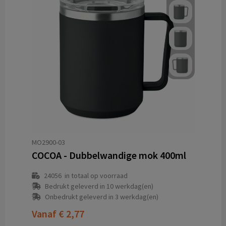
MO2900-03
COCOA - Dubbelwandige mok 400ml
24056
in totaal op voorraad
Bedrukt geleverd in 10 werkdag(en)
Onbedrukt geleverd in 3 werkdag(en)
Vanaf
€ 2,77