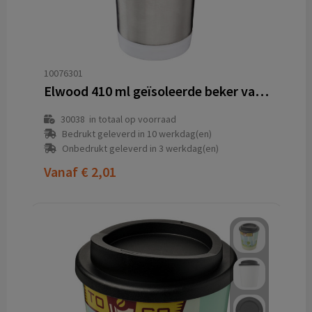
10076301
Elwood 410 ml geïsoleerde beker van RCS-gecertificeerd gerecycled roestvrij staal
30038
in totaal op voorraad
Bedrukt geleverd in 10 werkdag(en)
Onbedrukt geleverd in 3 werkdag(en)
Vanaf
€ 2,01