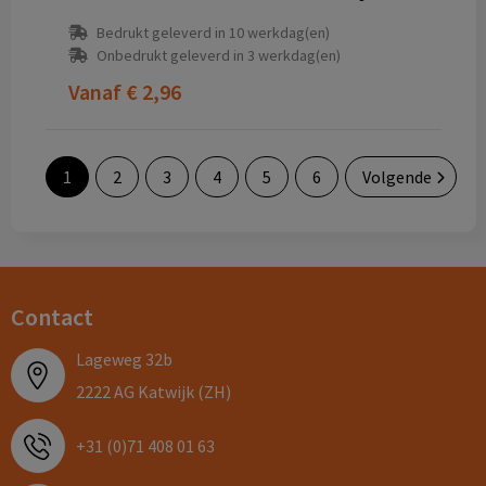
Bedrukt geleverd in 10 werkdag(en)
Onbedrukt geleverd in 3 werkdag(en)
Vanaf
€ 2,96
1
2
3
4
5
6
Volgende
Contact
Lageweg 32b
2222 AG Katwijk (ZH)
+31 (0)71 408 01 63