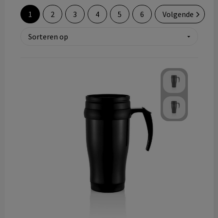
Technologie & gadgets
1
2
3
4
5
6
Volgende
Themageschenken
Overig