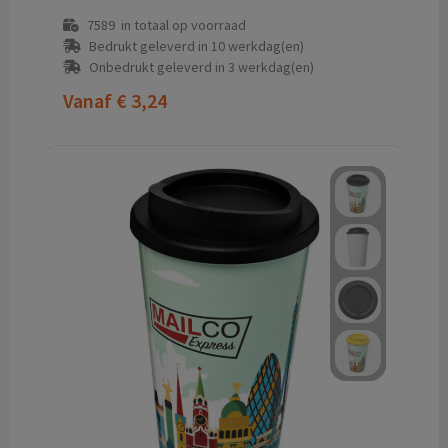
7589
in totaal op voorraad
Bedrukt geleverd in 10 werkdag(en)
Onbedrukt geleverd in 3 werkdag(en)
Vanaf
€ 3,24