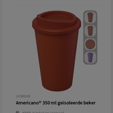
21000100
Americano® 350 ml geïsoleerde beker
40000
in totaal op voorraad