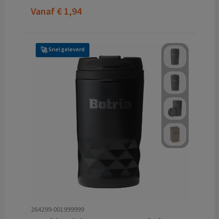
Vanaf
€ 1,94
Snel geleverd
264299-001999999