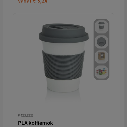
Vanaf
€ 3,24
P432.880
PLA koffiemok