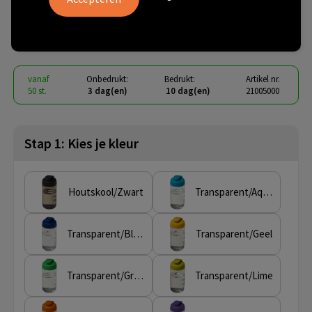
sportfles met flipcapdeksel
€ 2,20
vanaf
excl. btw -
bekijk staffel
vanaf
Onbedrukt:
Bedrukt:
Artikel nr.
50 st.
3 dag(en)
10 dag(en)
21005000
Stap 1: Kies je kleur
Houtskool/Zwart
Transparent/Aquablauw
Transparent/Blauw
Transparent/Geel
Transparent/Groen
Transparent/Lime