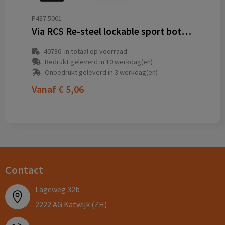
P437.5001
Via RCS Re-steel lockable sport bottle 600ML
40786
in totaal op voorraad
Bedrukt geleverd in 10 werkdag(en)
Onbedrukt geleverd in 3 werkdag(en)
Vanaf
€ 5,06
Contact
Lageweg 32b
2222 AG Katwijk (ZH)