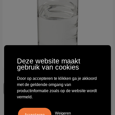
Technologie & gadgets
Themageschenken
Overig
Deze website maakt
gebruik van cookies
Door op accepteren te klikken ga je akkoord
met de geldende omgang van
productinformatie zoals op de website wordt
vermeld.
H2O Active® Bop 500 ml
Weigeren