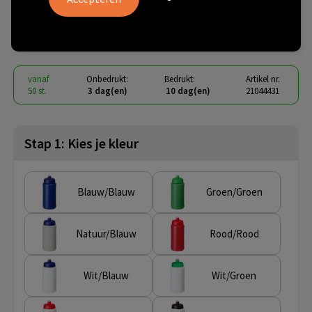
sportfles van 500 ml
€ 1,43
vanaf
excl. btw -
bekijk staffel
vanaf
Onbedrukt:
Bedrukt:
Artikel nr.
50 st.
3 dag(en)
10 dag(en)
21044431
Stap 1: Kies je kleur
Blauw/Blauw
Groen/Groen
Natuur/Blauw
Rood/Rood
Wit/Blauw
Wit/Groen