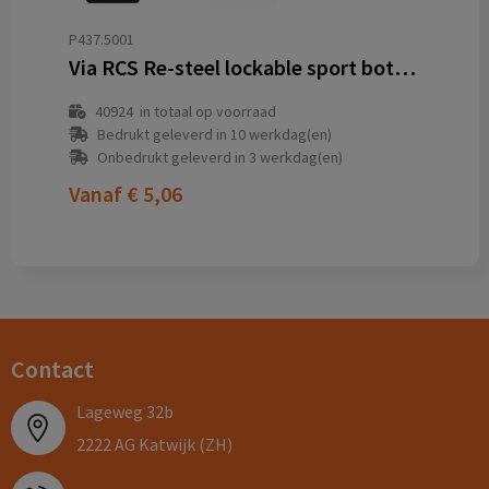
P437.5001
Via RCS Re-steel lockable sport bottle 600ML
40924
in totaal op voorraad
Bedrukt geleverd in 10 werkdag(en)
Onbedrukt geleverd in 3 werkdag(en)
Vanaf
€ 5,06
Contact
Lageweg 32b
2222 AG Katwijk (ZH)