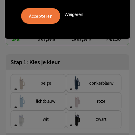
handvat 750 ml
Weigeren
€ 5,51
vanaf
excl. btw -
bekijk staffel
vanaf
Onbedrukt:
Bedrukt:
Artikel nr.
20 st.
3 dag(en)
10 dag(en)
P437.100
Stap 1: Kies je kleur
beige
donkerblauw
lichtblauw
roze
wit
zwart