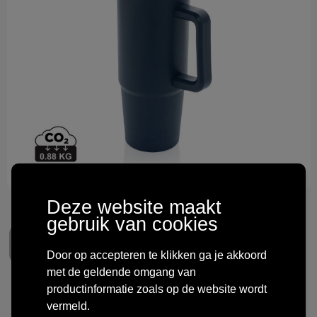
Technologie & gadgets
Themageschenken
Overig
Deze website maakt
gebruik van cookies
Door op accepteren te klikken ga je akkoord
met de geldende omgang van
productinformatie zoals op de website wordt
Tana RCS plastic tumbler met
vermeld.