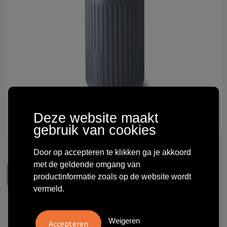
Technologie & gadgets
Themageschenken
Overig
Deze website maakt
gebruik van cookies
Door op accepteren te klikken ga je akkoord
met de geldende omgang van
productinformatie zoals op de website wordt
vermeld.
Black+Blum Travel Cup Glas
Weigeren