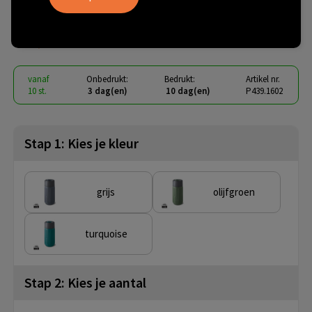
340ML
€ 15,26
vanaf
excl. btw -
bekijk staffel
vanaf
Onbedrukt:
Bedrukt:
Artikel nr.
10 st.
3 dag(en)
10 dag(en)
P439.1602
Stap 1: Kies je kleur
grijs
olijfgroen
turquoise
Stap 2: Kies je aantal