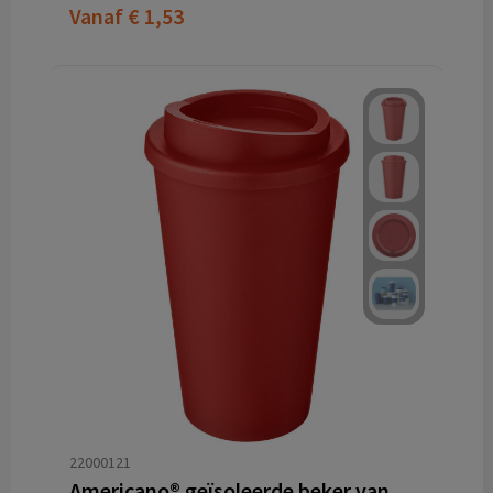
Vanaf
€ 1,53
22000121
Americano® geïsoleerde beker van 350 ml