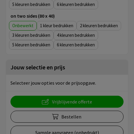
5
6
on two sides (80 x 40)
Onbewerkt
1
2
3
4
5
6
Jouw selectie en prijs
Selecteer jouw opties voor de prijsopgave.
Vrijblijvende offerte
Bestellen
Sample aanvragen (onbedrukt)