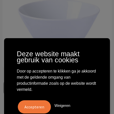
Technologie & gadgets
Themageschenken
Overig
Deze website maakt
gebruik van cookies
Door op accepteren te klikken ga je akkoord
met de geldende omgang van
productinformatie zoals op de website wordt
vermeld.
Weigeren
Kom Muesli Bowl Duo 580ml