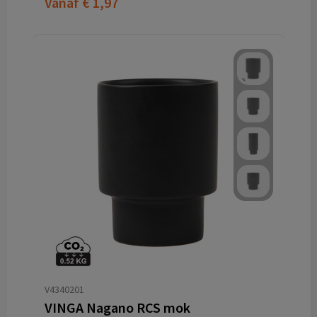
Vanaf
€ 1,97
V4340201
VINGA Nagano RCS mok