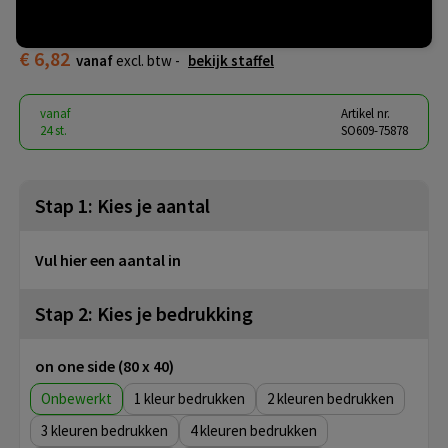
wit
€ 6,82
vanaf
excl. btw -
bekijk staffel
vanaf
Artikel nr.
24 st.
SO609-75878
Stap 1: Kies je aantal
Vul hier een aantal in
Stap 2: Kies je bedrukking
on one side (80 x 40)
Onbewerkt
1
2
3
4