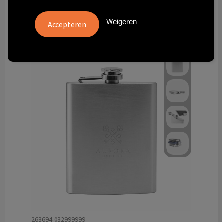
Technologie & gadgets
Weigeren
Themageschenken
Overig
263694-032999999