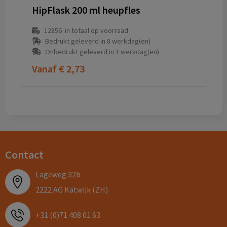
HipFlask 200 ml heupfles
12856
in totaal op voorraad
Bedrukt geleverd in 8 werkdag(en)
Onbedrukt geleverd in 1 werkdag(en)
Vanaf
€ 2,73
Contact
Lageweg 32b
2222 AG Katwijk (ZH)
+31 (0)71 408 01 63