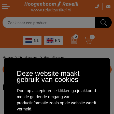
Casual kleding
Tassen bedrukken
Zorg
Drinkwaren
0
0
NL
EN
Werkkleding
Outdoor artikelen bedrukken
Transport
Giveaways
Sportkleding
Giveaways bedrukken
Horeca
Outdoor
Home
Drinkwaren
Heupflessen
Overig
ICT
Home & living
Toon filteropties
Deze website maakt
gebruik van cookies
Kunst & cultuur
Tassen
Heupflessen
Door op accepteren te klikken ga je akkoord
Kinderopvang
Office
met de geldende omgang van
productinformatie zoals op de website wordt
Landbouw
Schrijfwaren
vermeld.