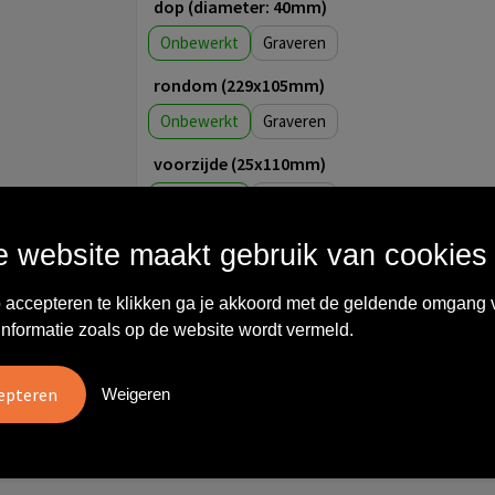
dop (diameter: 40mm)
Onbewerkt
Graveren
rondom (229x105mm)
Onbewerkt
Graveren
voorzijde (25x110mm)
Onbewerkt
Graveren
rondom (231x116mm)
 website maakt gebruik van cookies
Onbewerkt
Full colour
 accepteren te klikken ga je akkoord met de geldende omgang 
voorzijde (30x70mm)
informatie zoals op de website wordt vermeld.
Onbewerkt
1
2
3
Weigeren
4