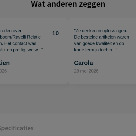
Wat anderen zeggen
vreden over
"Ze denken in oplossingen.
10
oom/Ravelli Relatie
De bestelde artikelen waren
en. Het contact was
van goede kwaliteit en op
ijk en prettig, we w..."
korte termijn toch o..."
tien
Carola
2026
28 mei 2026
Specificaties