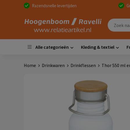
Razendsnelle levertijden
G
Alle categorieën
Kleding & textiel
F
Home
Drinkwaren
Drinkflessen
Thor 550 ml e