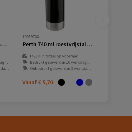
10059700
Tuttifrutti 740 ml Tritan™ infuser drinkfles
Perth 740 ml roestvrijstalen drinkfles
14283
in totaal op voorraad
(en)
Bedrukt geleverd in 10 werkdag(en)
(en)
Onbedrukt geleverd in 3 werkdag(en)
Vanaf
€ 5,70