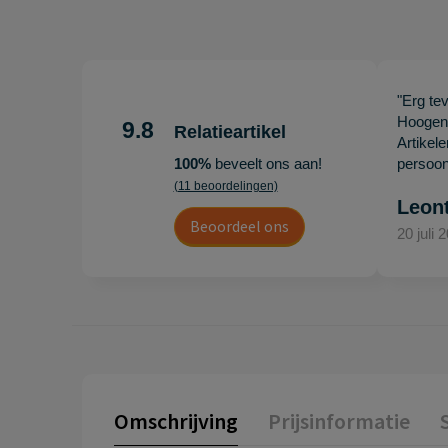
"Erg te
Hoogenb
9.8
Relatieartikel
Artikel
100%
beveelt ons aan!
persoonl
(11 beoordelingen)
Leon
Beoordeel ons
20 juli 
Omschrijving
Prijsinformatie