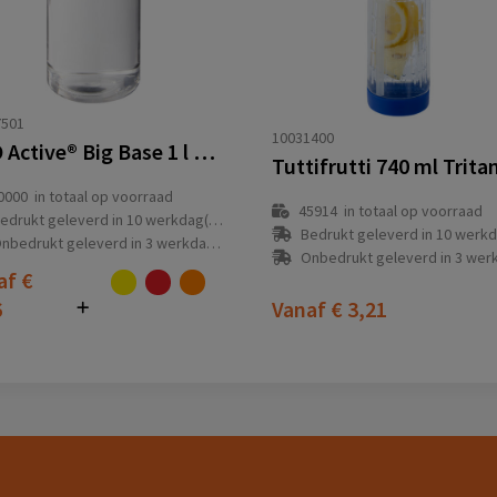
7501
10031400
H2O Active® Big Base 1 l drinkfles met klapdeksel
0000
in totaal op voorraad
45914
in totaal op voorraad
edrukt geleverd in 10 werkdag(en)
Bedrukt geleverd in 10 werkdag
nbedrukt geleverd in 3 werkdag(en)
Onbedrukt geleverd in 3 werkdag
af
€
6
Vanaf
€ 3,21