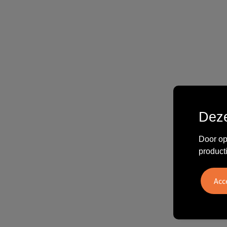
Deze
Door op
product