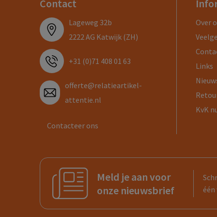
Contact
Info
Lageweg 32b
Over 
2222 AG Katwijk (ZH)
Veelg
Conta
+31 (0)71 408 01 63
Links
Nieuw
offerte@relatieartikel-
Retou
attentie.nl
KvK n
Contacteer ons
Meld je aan voor
Schr
onze nieuwsbrief
één 