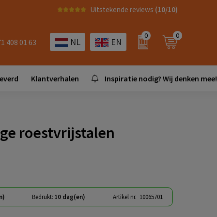
Uitstekende reviews
(10/10)
0
0
NL
EN
71 408 01 63
leverd
Klantverhalen
Inspiratie nodig? Wij denken mee!
e roestvrijstalen
n)
Bedrukt:
10 dag(en)
Artikel nr.
10065701