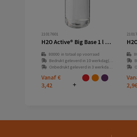
21017601
2101
H2O Active® Big Base 1 l drinkfles met tuitdeksel
80000
in totaal op voorraad
8
Bedrukt geleverd in 10 werkdag(en)
B
Onbedrukt geleverd in 3 werkdag(en)
O
Vanaf
€
Van
3,42
2,9