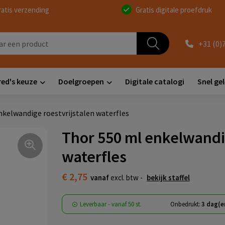
ratis verzending
Gratis digitale proefdruk
+31 (0)
red's keuze
Doelgroepen
Digitale catalogi
Snel ge
nkelwandige roestvrijstalen waterfles
Thor 550 ml enkelwandig
waterfles
€ 2,75
vanaf
excl. btw -
bekijk staffel
Leverbaar
-
vanaf
50 st.
Onbedrukt:
3 dag(e