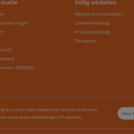
rmatie
Veilig winkelen
ons
Algemene voorwaarden
estelde vragen
Cookieverklaring
ct
Privacyverklaring
Disclaimer
sbrief
rbeleid
ummer: 28052992
ijf je in voor onze nieuwsbrief en mis nooit meer
van onze leuke aanbiedingen of updates.