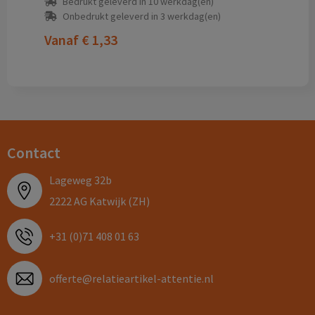
Bedrukt geleverd in 10 werkdag(en)
Onbedrukt geleverd in 3 werkdag(en)
Vanaf
€ 1,33
Contact
Lageweg 32b
2222 AG Katwijk (ZH)
+31 (0)71 408 01 63
offerte@relatieartikel-attentie.nl