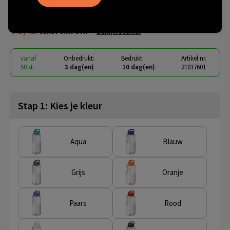
drinkfles met tuitdeksel
€ 3,42
vanaf
excl. btw -
bekijk staffel
vanaf
Onbedrukt:
Bedrukt:
Artikel nr.
50 st.
3 dag(en)
10 dag(en)
21017601
Stap 1: Kies je kleur
Aqua
Blauw
Grijs
Oranje
Paars
Rood