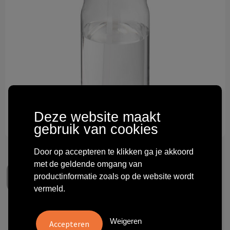
Technologie & gadgets
Themageschenken
Overig
Deze website maakt
gebruik van cookies
Door op accepteren te klikken ga je akkoord
met de geldende omgang van
productinformatie zoals op de website wordt
vermeld.
H2O Active® Big Base 1 l
Weigeren