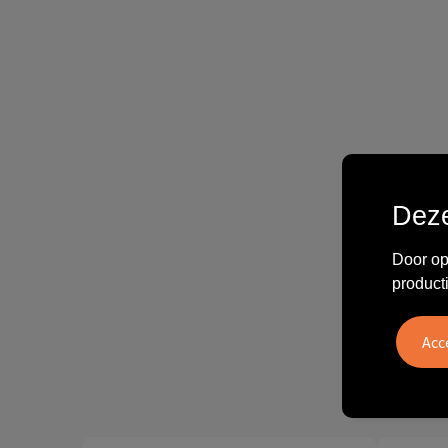
Deze
Door op
product