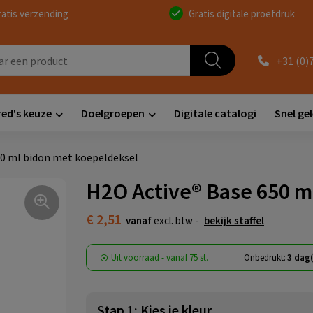
ratis verzending
Gratis digitale proefdruk
+31 (0)
red's keuze
Doelgroepen
Digitale catalogi
Snel ge
50 ml bidon met koepeldeksel
H2O Active® Base 650 m
€ 2,51
vanaf
excl. btw -
bekijk staffel
Uit voorraad -
vanaf
75 st.
Onbedrukt:
3 dag
Stap 1: Kies je kleur