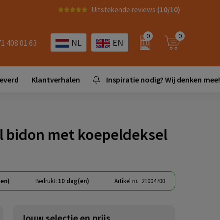
Uitstekende reviews
(10/10)
0
0
NL
EN
71 408 01 63
leverd
Klantverhalen
Inspiratie nodig? Wij denken mee!
l bidon met koepeldeksel
(en)
Bedrukt:
10 dag(en)
Artikel nr.
21004700
Jouw selectie en prijs