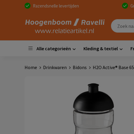
Razendsnelle levertijden
G
Alle categorieën
Kleding & textiel
F
Home
Drinkwaren
Bidons
H2O Active® Base 6