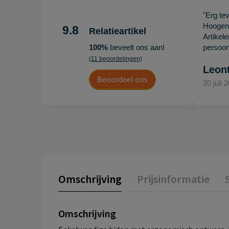
"Erg te
Hoogenb
9.8
Relatieartikel
Artikel
100%
beveelt ons aan!
persoonl
(11 beoordelingen)
Leon
Beoordeel ons
20 juli 
Omschrijving
Prijsinformatie
Omschrijving