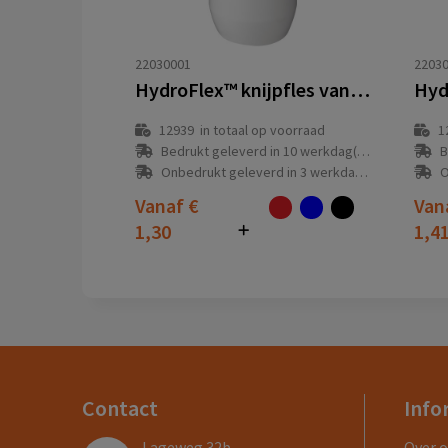
22030001
2203
HydroFlex™ knijpfles van 500 ml
12939
in totaal op voorraad
1
Bedrukt geleverd in 10 werkdag(en)
B
Onbedrukt geleverd in 3 werkdag(en)
O
Vanaf
€
Van
1,30
1,4
Contact
Info
Lageweg 32b
Over 