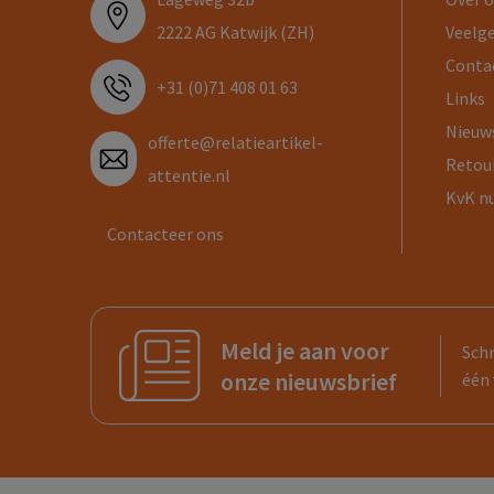
2222 AG Katwijk (ZH)
Veelg
Conta
+31 (0)71 408 01 63
Links
Nieuw
offerte@relatieartikel-
Retou
attentie.nl
KvK n
Contacteer ons
Meld je aan voor
Schr
onze nieuwsbrief
één 