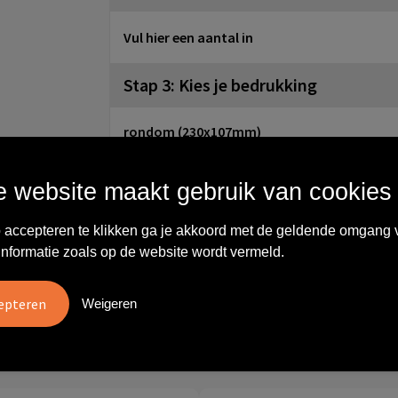
Vul hier een aantal in
Stap 3: Kies je bedrukking
rondom (230x107mm)
Onbewerkt
Full colour
 website maakt gebruik van cookies
rondom (210x75mm)
Onbewerkt
1
 accepteren te klikken ga je akkoord met de geldende omgang 
2
3
informatie zoals op de website wordt vermeld.
4
Weigeren
Wat anderen zeggen