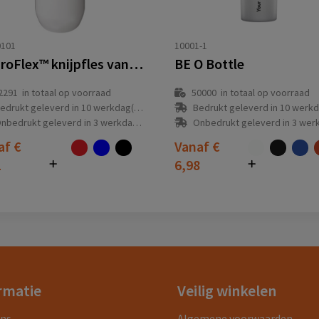
0101
10001-1
HydroFlex™ knijpfles van 750 ml
BE O Bottle
2291
in totaal op voorraad
50000
in totaal op voorraad
edrukt geleverd in 10 werkdag(en)
Bedrukt geleverd in 10 werkdag
nbedrukt geleverd in 3 werkdag(en)
Onbedrukt geleverd in 3 werkdag
af
€
Vanaf
€
1
6,98
rmatie
Veilig winkelen
ons
Algemene voorwaarden