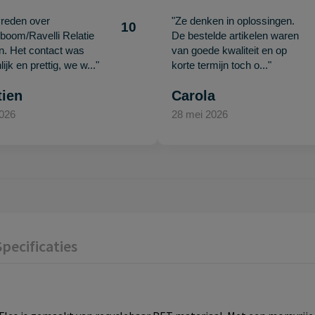
vreden over
"Ze denken in oplossingen.
10
oom/Ravelli Relatie
De bestelde artikelen waren
en. Het contact was
van goede kwaliteit en op
ijk en prettig, we w..."
korte termijn toch o..."
tien
Carola
2026
28 mei 2026
Specificaties