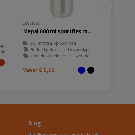
10091301
Mepal 600 ml sportfles met klapdeksel
386
in totaal op voorraad
(en)
Bedrukt geleverd in 10 werkdag(en)
(en)
Onbedrukt geleverd in 3 werkdag(en)
Vanaf
€ 9,19
Blog
Handige accessoires voor in de tuin