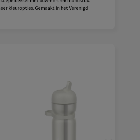
e koepeldeksel met duw-en-trek mondstuk.
eer kleuropties. Gemaakt in het Verenigd