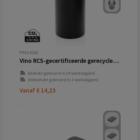
P915.0201
Vino RCS-gecertificeerde gerecyclede rvs wijnkoeler
Bedrukt geleverd in 10 werkdag(en)
Onbedrukt geleverd in 3 werkdag(en)
Vanaf
€ 14,23