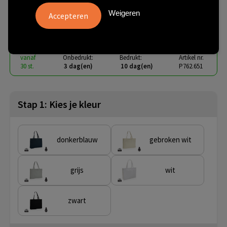
katoenen shopper 145gsm
Weigeren
€ 2,84
vanaf
excl. btw -
bekijk staffel
vanaf
Onbedrukt:
Bedrukt:
Artikel nr.
30 st.
3 dag(en)
10 dag(en)
P762.651
Stap 1: Kies je kleur
donkerblauw
gebroken wit
grijs
wit
zwart