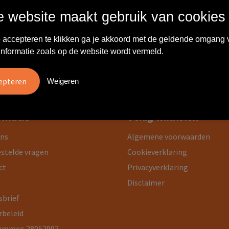
 website maakt gebruik van cookies
 resultaten gevonden.
 accepteren te klikken ga je akkoord met de geldende omgang 
informatie zoals op de website wordt vermeld.
Weigeren
rmatie
Veilig winkelen
ons
Algemene voorwaarden
estelde vragen
Cookieverklaring
ct
Privacyverklaring
Disclaimer
sbrief
rbeleid
ummer: 28052992