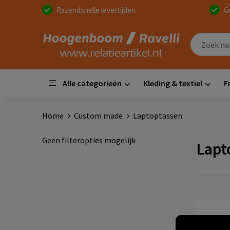
Razendsnelle levertijden
G
Alle categorieën
Kleding & textiel
F
Home
Custom made
Laptoptassen
Geen filteropties mogelijk
Lapt