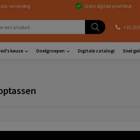
ratis verzending
Gratis digitale proefdruk
+31 (0)
red's keuze
Doelgroepen
Digitale catalogi
Snel ge
optassen