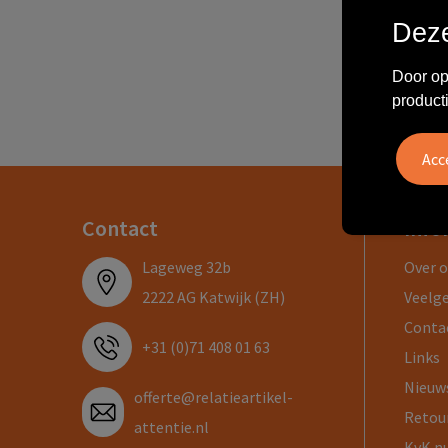
Deze
Geen
Door op
product
Contact
Info
Lageweg 32b
Over 
2222 AG Katwijk (ZH)
Veelg
Conta
+31 (0)71 408 01 63
Links
Nieuw
offerte@relatieartikel-
Retou
attentie.nl
KvK n