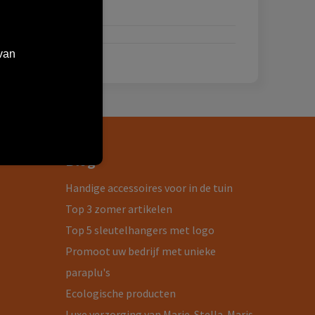
van
Blog
Handige accessoires voor in de tuin
Top 3 zomer artikelen
Top 5 sleutelhangers met logo
Promoot uw bedrijf met unieke
paraplu's
Ecologische producten
Luxe verzorging van Marie-Stella-Maris