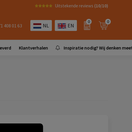
Uitstekende reviews
(10/10)
0
0
NL
EN
71 408 01 63
leverd
Klantverhalen
Inspiratie nodig? Wij denken mee!