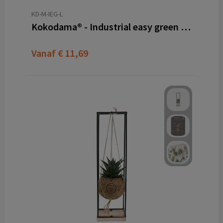
KD-M-IEG-L
Kokodama® - Industrial easy green mix (M)
Vanaf
€ 11,69