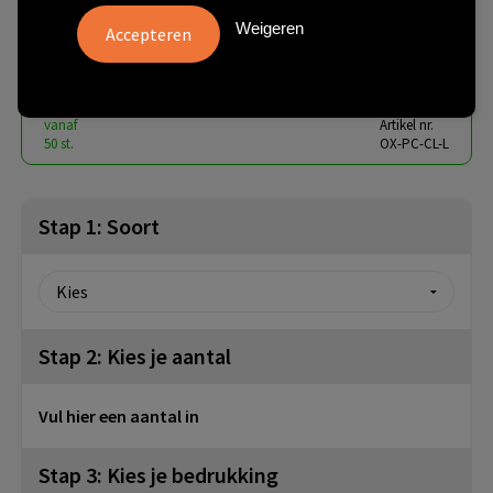
papercup
Weigeren
€ 6,38
vanaf
excl. btw -
bekijk staffel
vanaf
Artikel nr.
50 st.
OX-PC-CL-L
Stap 1: Soort
Stap 2: Kies je aantal
Vul hier een aantal in
Stap 3: Kies je bedrukking