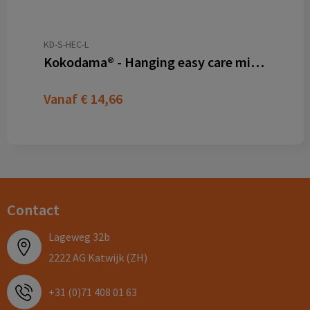
KD-S-HEC-L
Kokodama® - Hanging easy care mix (S)
Vanaf
€ 14,66
Contact
Lageweg 32b
2222 AG Katwijk (ZH)
+31 (0)71 408 01 63