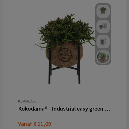
KD-M-IEG-L
Kokodama® - Industrial easy green mix (M)
Vanaf
€ 11,69