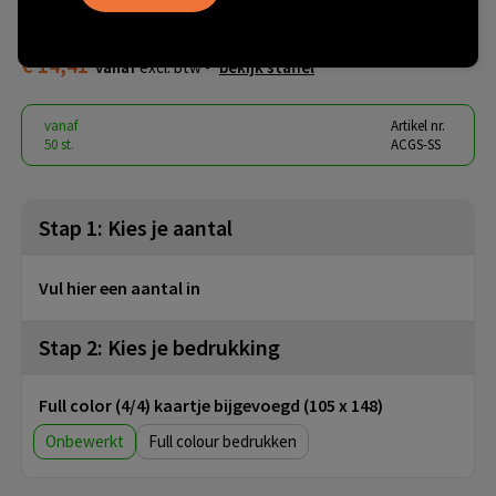
small
€ 14,41
vanaf
excl. btw -
bekijk staffel
vanaf
Artikel nr.
50 st.
ACGS-SS
Stap 1: Kies je aantal
Vul hier een aantal in
Stap 2: Kies je bedrukking
Full color (4/4) kaartje bijgevoegd (105 x 148)
Onbewerkt
Full colour