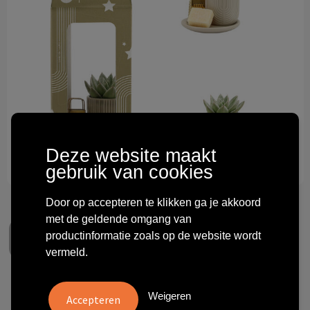
Technologie & gadgets
Themageschenken
Overig
Deze website maakt
gebruik van cookies
Door op accepteren te klikken ga je akkoord
met de geldende omgang van
productinformatie zoals op de website wordt
vermeld.
Aromatic Christmas Giftset
Weigeren