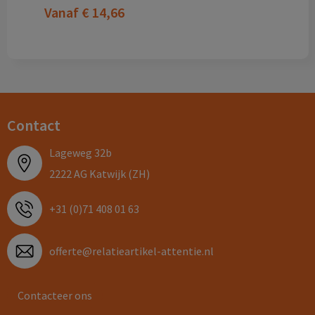
Vanaf
€ 14,66
Contact
Lageweg 32b
2222 AG Katwijk (ZH)
+31 (0)71 408 01 63
offerte@relatieartikel-attentie.nl
Contacteer ons