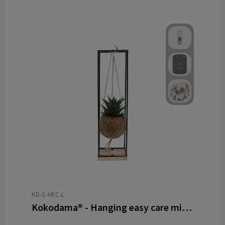
KD-S-HEC-L
Kokodama® - Hanging easy care mix (S)